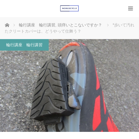
ホーム
輪行講座 輪行講習
,
頭痒いとこないですか？
*歩いて汚れ
たクリートカバーは、どうやって仕舞う？
輪行講座 輪行講習