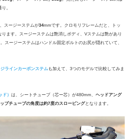
通り。
m、スージーステムが
34
mmです。クロモリフレームだと、トッ
なります。スージーステムは艶消しボディ、Vステムは艶があり
す。スージーステムはハンドル固定ボルトのお尻が隠れていて、
ッジラインカーボンステム
も加えて、3つのモデルで比較してみま
ッド）
は、シートチューブ（芯ー芯）が480mm、
ヘッドアング
ップチューブの角度は約7度のスローピング
となります。