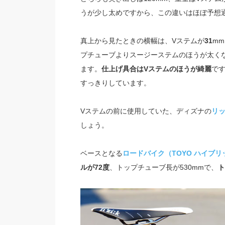
うが少し太めですから、この違いはほぼ予想
真上から見たときの横幅は、Vステムが
31
m
プチューブよりスージーステムのほうが太く
ます。
仕上げ具合はVステムのほうが綺麗
で
すっきりしています。
Vステムの前に使用していた、ディズナの
リ
しょう。
ベースとなる
ロードバイク（TOYO ハイブリ
ルが72度
、トップチューブ長が530mmで、
ト