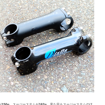
が
150g
、スージーステムが
162g
。見た目もスージーステムのほ