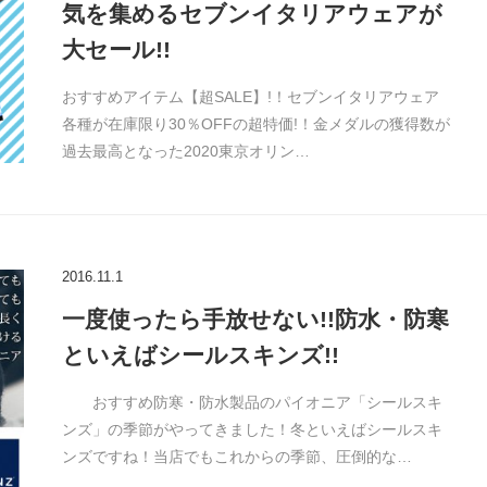
気を集めるセブンイタリアウェアが
大セール!!
おすすめアイテム【超SALE】!！セブンイタリアウェア
各種が在庫限り30％OFFの超特価!！金メダルの獲得数が
過去最高となった2020東京オリン…
2016.11.1
一度使ったら手放せない!!防水・防寒
といえばシールスキンズ!!
おすすめ防寒・防水製品のパイオニア「シールスキ
ンズ」の季節がやってきました！冬といえばシールスキ
ンズですね！当店でもこれからの季節、圧倒的な…