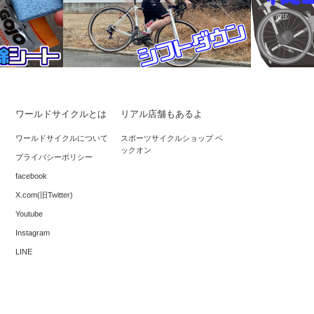
ワールドサイクルとは
リアル店舗もあるよ
信号待ちでシフトダウン
＆お掃除シー
輪行袋は、
ワールドサイクルについて
スポーツサイクルショップ ベ
ックオン
スターの作
プライバシーポリシー
facebook
X.com(旧Twitter)
Youtube
Instagram
LINE