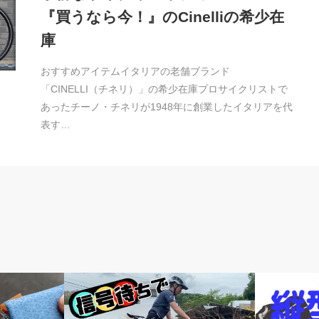
『買うなら今！』のCinelliの希少在
庫
おすすめアイテムイタリアの老舗ブランド
「CINELLI（チネリ）」の希少在庫プロサイクリストで
あったチーノ・チネリが1948年に創業したイタリアを代
表す…
頭痒いとこないですか？
news