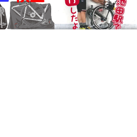
*阪急電車で輪行マニュアル
縦型か？ 横型か？ 輪行マイ
業時間は？