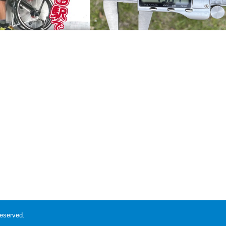
輪行マニュアル
旧ETRTOで25cのタイヤから新ETRTO
で28cのタイヤに交換するときの注意…
reserved.