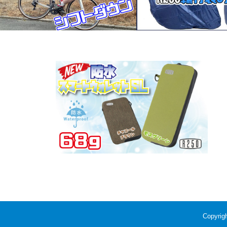
信号待ちでシフトダウン
*重箱の隅をつつくような改
います。R250の縦型輪行袋
Copyri