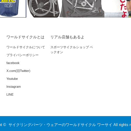
ワールドサイクルとは
リアル店舗もあるよ
*阪急電車で
良を続けて
輪行袋は、縦型か？ 横型か？ 輪行マイ
ワールドサイクルについて
スポーツサイクルショップ ベ
ックオン
スターの作業時間は？
プライバシーポリシー
facebook
X.com(旧Twitter)
Youtube
Instagram
LINE
ght ©
サイクリングパーツ・ウェアーのワールドサイクル ワーサイ
All rights 