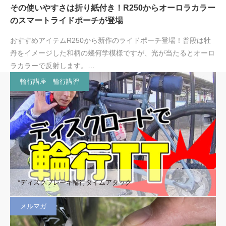
その使いやすさは折り紙付き！R250からオーロラカラー
のスマートライドポーチが登場
おすすめアイテムR250から新作のライドポーチ登場！普段は牡
丹をイメージした和柄の幾何学模様ですが、光が当たるとオーロ
ラカラーで反射します。…
輪行講座 輪行講習
*ディスクブレーキ輪行タイムアタック
メルマガ