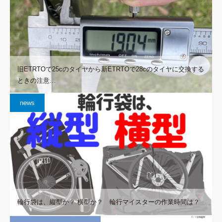
旧ETRTOで25cのタイヤから新ETRTOで28cのタイヤに交換する
ときの注意…
news
輪行袋は、縦型か？ 横型か？ 輪行マイスターの作業時間は？