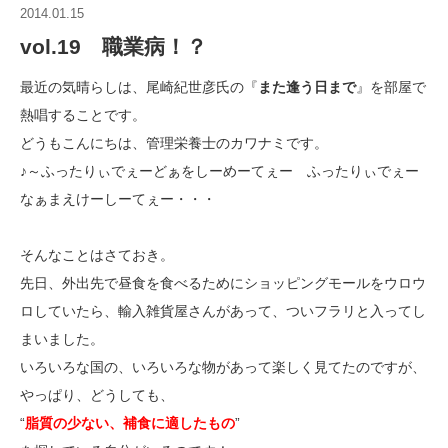
2014.01.15
vol.19 職業病！？
最近の気晴らしは、尾崎紀世彦氏の『
また逢う日まで
』を部屋で
熱唱することです。
どうもこんにちは、管理栄養士のカワナミです。
♪～ふったりぃでぇーどぁをしーめーてぇー ふったりぃでぇー
なぁまえけーしーてぇー・・・
そんなことはさておき。
先日、外出先で昼食を食べるためにショッピングモールをウロウ
ロしていたら、輸入雑貨屋さんがあって、ついフラリと入ってし
まいました。
いろいろな国の、いろいろな物があって楽しく見てたのですが、
やっぱり、どうしても、
“
脂質の少ない、補食に適したもの
”