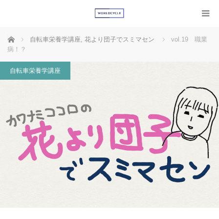
ホーム
自転車栄養学講座
,
花より団子でスミマセン
vol.19 職業
病！？
自転車栄養学講座