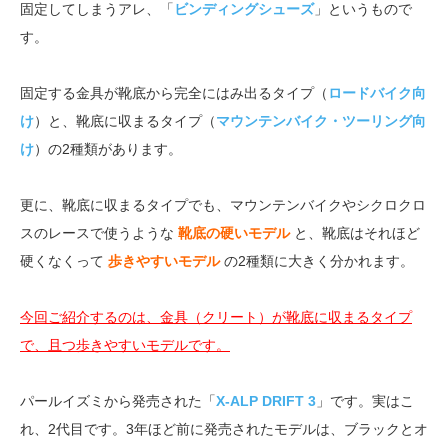
固定してしまうアレ、「
ビンディングシューズ
」というもので
す。
固定する金具が靴底から完全にはみ出るタイプ（
ロードバイク向
け
）と、靴底に収まるタイプ（
マウンテンバイク・ツーリング向
け
）の2種類があります。
更に、靴底に収まるタイプでも、マウンテンバイクやシクロクロ
スのレースで使うような
靴底の硬いモデル
と、靴底はそれほど
硬くなくって
歩きやすいモデル
の2種類に大きく分かれます。
今回ご紹介するのは、金具（クリート）が靴底に収まるタイプ
で、且つ歩きやすいモデルです。
パールイズミから発売された「
X-ALP DRIFT 3
」です。実はこ
れ、2代目です。3年ほど前に発売されたモデルは、ブラックとオ