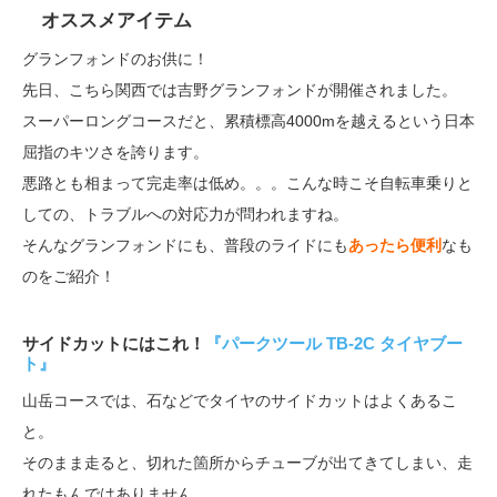
オススメアイテム
グランフォンドのお供に！
先日、こちら関西では吉野グランフォンドが開催されました。
スーパーロングコースだと、累積標高4000mを越えるという日本
屈指のキツさを誇ります。
悪路とも相まって完走率は低め。。。こんな時こそ自転車乗りと
しての、トラブルへの対応力が問われますね。
そんなグランフォンドにも、普段のライドにも
あったら便利
なも
のをご紹介！
サイドカットにはこれ！
『パークツール TB-2C タイヤブー
ト』
山岳コースでは、石などでタイヤのサイドカットはよくあるこ
と。
そのまま走ると、切れた箇所からチューブが出てきてしまい、走
れたもんではありません。