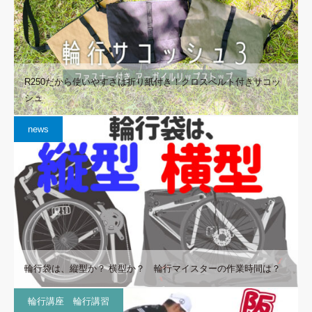
R250だから使いやすさは折り紙付き！クロスベルト付きサコッ
シュ
news
輪行袋は、縦型か？ 横型か？ 輪行マイスターの作業時間は？
輪行講座 輪行講習