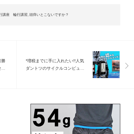
行講座 輪行講習
,
頭痒いとこないですか？
者勝
*増税までに手に入れたい!!人気
セー
ダントツのサイクルコンピュー
ター