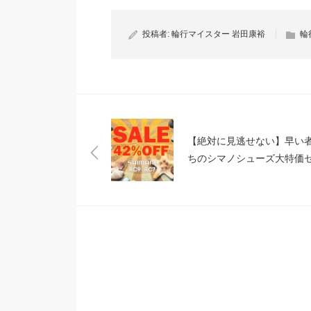
投稿者:
輪行マイスター 岩田康裕
輪
【絶対に見逃せない】早い
ちのシマノシューズ大特価
ル情報!!!