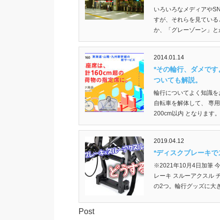
いろいろなメディアやS
すが、それらを見ている
か、「グレーゾーン」とか
2014.01.14
*その輪行、ダメで
ついても解説。
輪行についてよく知識を
自転車を解体して、 専用
200cm以内 となります。
2019.04.12
*ディスクブレーキ
※2021年10月4日加
レーキ スルーアクスル
の2つ。輪行グッズに大き
Post