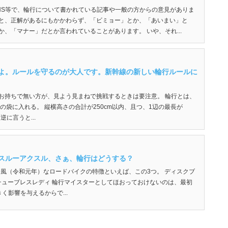
NS等で、輪行について書かれている記事や一般の方からの意見がありま
と、正解があるにもかかわらず、「ビミョー」とか、「あいまい」と
、「マナー」だとか言われていることがあります。 いや、それ...
すよ。ルールを守るのが大人です。新幹線の新しい輪行ルールに
お持ちで無い方が、見よう見まねで挑戦するときは要注意。 輪行とは、
の袋に入れる。 縦横高さの合計が250cm以内、且つ、1辺の最長が
逆に言うと...
でスルーアクスル、さぁ、輪行はどうする？
筆 今風（令和元年）なロードバイクの特徴といえば、この3つ。 ディスクブ
 チューブレスレディ 輪行マイスターとしてほおっておけないのは、最初
く影響を与えるからで...