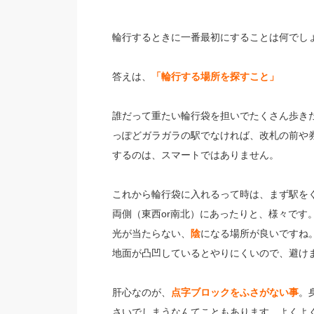
輪行するときに一番最初にすることは何でし
答えは、
「輪行する場所を探すこと」
誰だって重たい輪行袋を担いでたくさん歩き
っぽどガラガラの駅でなければ、改札の前や
するのは、スマートではありません。
これから輪行袋に入れるって時は、まず駅を
両側（東西or南北）にあったりと、様々です
光が当たらない、
陰
になる場所が良いですね
地面が凸凹しているとやりにくいので、避け
肝心なのが、
点字ブロックをふさがない事
。
さいでしまうなんてこともあります。よくよ