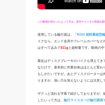
この動画が良かったよって方は、是非チャンネル登録お願
使用している輪行袋は、
「R250 超軽量縦型
イクなら、エンド金具やフレームカバーなど
はすべて込みで
311g
と超軽量です。動画の中
最近はディスクブレーキのバイクも増えてき
なだけで、基本的に作業自体はほとんど変わ
もしがたいですが。あとディスクローターは
りますが、強い力を加えないようには注意し
ザクっと流れを字幕で紹介しておりますが、
したいって方は、
輪行マイスターの輪行講座