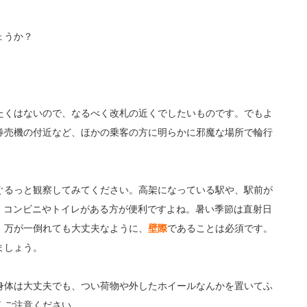
ょうか？
たくはないので、なるべく改札の近くでしたいものです。でもよ
券売機の付近など、ほかの乗客の方に明らかに邪魔な場所で輪行
ぐるっと観察してみてください。高架になっている駅や、駅前が
。コンビニやトイレがある方が便利ですよね。暑い季節は直射日
。万が一倒れても大丈夫なように、
壁際
であることは必須です。
ましょう。
身体は大丈夫でも、つい荷物や外したホイールなんかを置いてふ
くご注意ください。