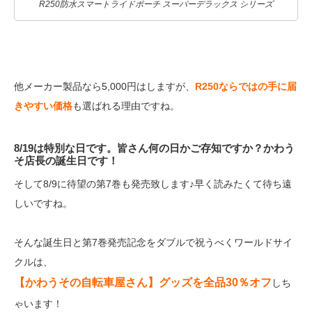
R250防水スマートライドポーチ スーパーデラックス シリーズ
他メーカー製品なら5,000円はしますが、
R250ならではの手に届
きやすい価格
も選ばれる理由ですね。
8/19は特別な日です。皆さん何の日かご存知ですか？かわう
そ店長の誕生日です！
そして8/9に待望の第7巻も発売致します♪早く読みたくて待ち遠
しいですね。
そんな誕生日と第7巻発売記念をダブルで祝うべくワールドサイ
クルは、
【かわうその自転車屋さん】グッズを全品30％オフ
しち
ゃいます！