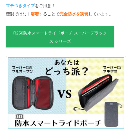
マチつきタイプ
をご用意！
縫製ではなく
溶着
することで
完全防水を実現
しています。
R250防水スマートライドポーチ スーパーデラック
ス シリーズ