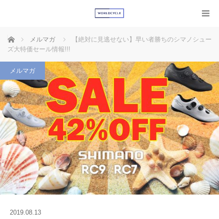
ホーム
メルマガ
【絶対に見逃せない】早い者勝ちのシマノシュー
ズ大特価セール情報!!!
メルマガ
2019.08.13