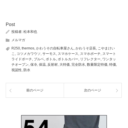
Post
投稿者:
松本和也
メルマガ
R250
,
thermos
,
かわうその自転車屋さん
,
かわうそ店長
,
こやまけい
こ
,
コツメカワウソ
,
サーモス
,
スマホケース
,
スマホポーチ
,
スマート
ライドポーチ
,
ブルベ
,
ボトル
,
ボトルカバー
,
リフレクター
,
ワンタッ
チオープン
,
保冷
,
保温
,
反射材
,
大特価
,
完全防水
,
数量限定特価
,
特価
,
視認性
,
防水
前のページ
次のページ