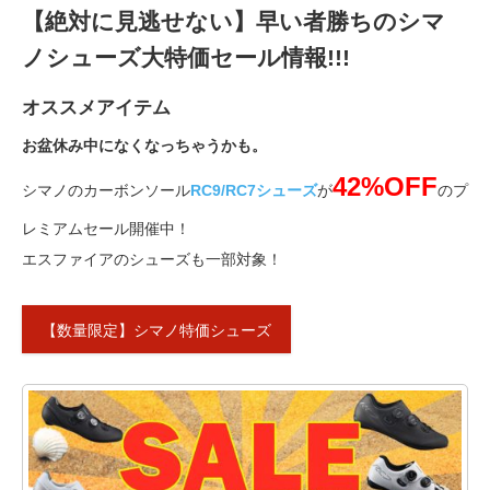
【絶対に見逃せない】早い者勝ちのシマ
ノシューズ大特価セール情報!!!
オススメアイテム
お盆休み中になくなっちゃうかも。
42%OFF
シマノのカーボンソール
RC9/RC7シューズ
が
のプ
レミアムセール開催中！
エスファイアのシューズも一部対象！
【数量限定】シマノ特価シューズ