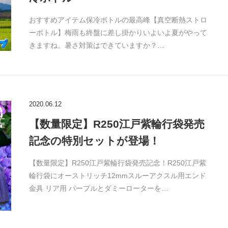
おすすめアイテム保冷ボトルの最高峰【真空断熱ストロ
ーボトル】梅雨も終盤に差し掛かりいよいよ夏がやって
きますね。暑さ対策はできていますか？…
2020.06.12
【数量限定】R250江戸紫輪行袋発売
記念の特別セットが登場！
【数量限定】R250江戸紫輪行袋発売記念！R250江戸紫
輪行袋にオーストリッチ12mmスルーアクスル用エンド
金具 リア用 パープルとダミーローターを…