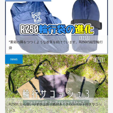
*重箱の隅をつつくような改良を続けています。R250の縦型輪行
袋
news
R250だから使いやすさは折り紙付き！クロスベルト付きサコッ
シュ