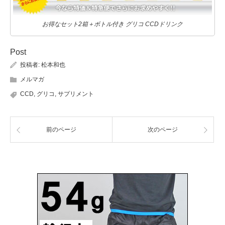
お得なセット2箱＋ボトル付き グリコ CCDドリンク
Post
投稿者:
松本和也
メルマガ
CCD
,
グリコ
,
サプリメント
前のページ
次のページ