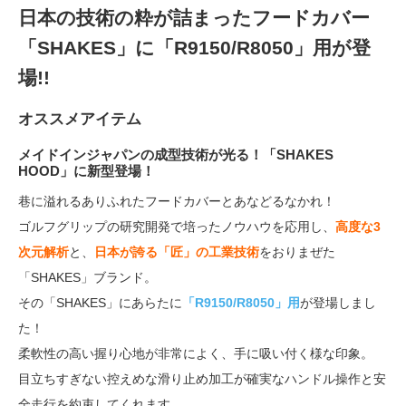
日本の技術の粋が詰まったフードカバー
「SHAKES」に「R9150/R8050」用が登
場!!
オススメアイテム
メイドインジャパンの成型技術が光る！「SHAKES
HOOD」に新型登場！
巷に溢れるありふれたフードカバーとあなどるなかれ！
ゴルフグリップの研究開発で培ったノウハウを応用し、
高度な3
次元解析
と、
日本が誇る「匠」の工業技術
をおりまぜた
「SHAKES」ブランド。
その「SHAKES」にあらたに
「R9150/R8050」用
が登場しまし
た！
柔軟性の高い握り心地が非常によく、手に吸い付く様な印象。
目立ちすぎない控えめな滑り止め加工が確実なハンドル操作と安
全走行を約束してくれます。