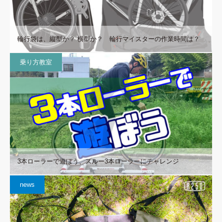
輪行袋は、縦型か？ 横型か？ 輪行マイスターの作業時間は？
乗り方教室
3本ローラーで遊ぼう、スルー3本ローラーにチャレンジ
news