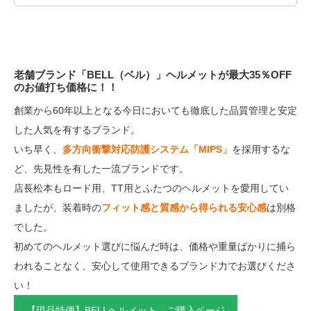
老舗ブランド「BELL（ベル）」ヘルメットが最大35％OFF
のお値打ち価格に！！
創業から60年以上となる今日においても徹底した品質管理と安定
した人気を有するブランド。
いち早く、
多方向衝撃対応防護システム「MIPS」
を採用するな
ど、先見性を有した一流ブランドです。
店長松本もロード用、TT用とふたつのヘルメットを愛用してい
ましたが、装着時の
フィット感と質感から得られる安心感
は別格
でした。
初めてのヘルメット選びに悩んだ時は、価格や重量ばかりに捕ら
われることなく、安心して使用できるブランド力でお選びくださ
い！
【現品特価】BELLヘルメット ご購入ページ