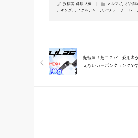
投稿者:
藤原 大樹
メルマガ
,
商品情
ルキング
,
サイクルジャージ
,
パナレーサー
,
レー
超軽量！超コスパ！愛用者
えないカーボンクランクで