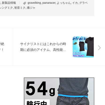
報
,
新製品情報
gravelking
,
panaracer
,
よっちゃん
,
イカ
,
グラベ
シングミク
,
初音ミク
,
痛ジャ
が絶
サイクリストにはこれからの時
す！
期に必須のアイテム、高性能レ
イヤーのご紹介です！