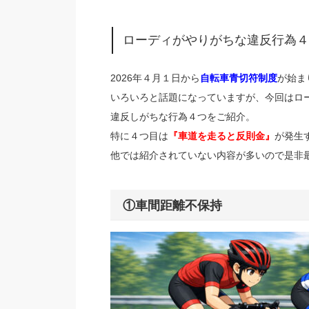
ローディがやりがちな違反行為４
2026年４月１日から
自転車青切符制度
が始ま
いろいろと話題になっていますが、今回はロ
違反しがちな行為４つをご紹介。
特に４つ目は
『車道を走ると反則金』
が発生
他では紹介されていない内容が多いので是非
①車間距離不保持