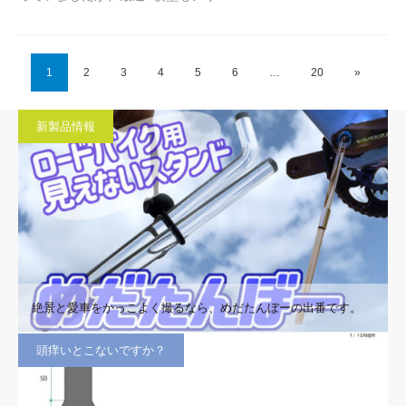
1
2
3
4
5
6
…
20
»
新製品情報
絶景と愛車をかっこよく撮るなら、めだたんぼーの出番です。
頭痒いとこないですか？