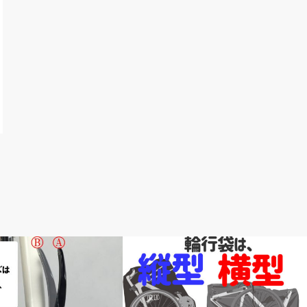
ス教室
news