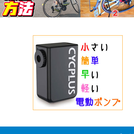
いろいろ試そう、8の字走行の練習方
*これができれば絶対にゆる
法。
行ストラップの締め方。