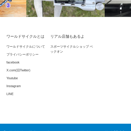
ワールドサイクルとは
リアル店舗もあるよ
まない、輪
旧ETRTOで25cのタイヤから新ETRTO
*シマノ・
ワールドサイクルについて
スポーツサイクルショップ ベ
ックオン
で28cのタイヤに交換するときの注意…
い方につい
プライバシーポリシー
facebook
X.com(旧Twitter)
Youtube
Instagram
LINE