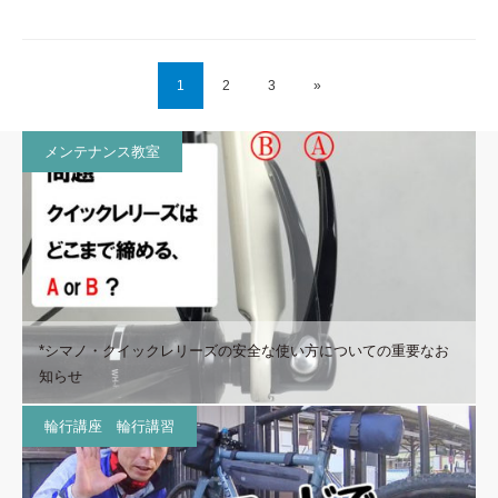
1
2
3
»
メンテナンス教室
*シマノ・クイックレリーズの安全な使い方についての重要なお
知らせ
輪行講座 輪行講習