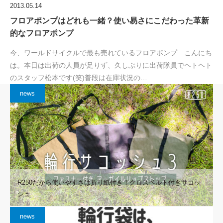
2013.05.14
フロアポンプはどれも一緒？使い易さにこだわった革新
的なフロアポンプ
今、ワールドサイクルで最も売れているフロアポンプ こんにち
は。本日は出荷の人員が足りず、久しぶりに出荷隊員でヘトヘト
のスタッフ松本です(笑)普段は在庫状況の…
news
R250だから使いやすさは折り紙付き！クロスベルト付きサコッ
シュ
news