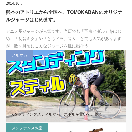
2014.10.7
熊本のアトリエから全国へ、TOMOKABANのオリジナ
ルジャージはじめます。
アニメ系ジャージが人気です。当店でも「弱虫ペダル」をはじ
め、「初音ミク」や「とらドラ」等々、とても人気があります
が、数ヶ月前にこんなジャージを世に出そう…
メルマガ
スタンディングスティルから、ボトルを置いて、拾う。
メンテナンス教室