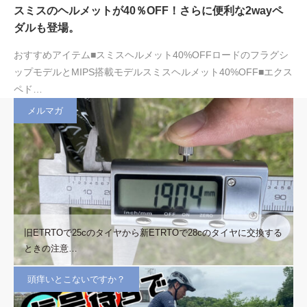
スミスのヘルメットが40％OFF！さらに便利な2wayペ
ダルも登場。
おすすめアイテム■スミスヘルメット40%OFFロードのフラグシ
ップモデルとMIPS搭載モデルスミスヘルメット40%OFF■エクス
ペド…
メルマガ
旧ETRTOで25cのタイヤから新ETRTOで28cのタイヤに交換する
ときの注意…
頭痒いとこないですか？