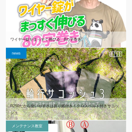
ワイヤー錠がまっすぐ伸びる、8の字巻き
news
R250だから使いやすさは折り紙付き！クロスベルト付きサコッ
シュ
メンテナンス教室