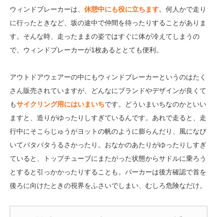
ウィンドブレーカーは、
休憩中にも役に立ちます
。何人かで走り
に行ったときなど、坂の途中で仲間を待ったりすることがありま
す。そんな時、走ったままの姿ではすぐに体が冷えてしまうの
で、ウィンドブレーカーが1枚あるととても便利。
アウトドアウェアーの中にもウィンドブレーカーというのはたく
さん販売されていますが、どんなにブランドやデザインが良くて
も
サイクリング用にはいまいち
です。どういまいちなのかといい
ますと、造りがゆったりしすぎているんです。あれで走ると、走
行中にそこらじゅうがヨットの帆のように膨らんだり、風になび
いてバタバタうるさかったり。おなかのあたりがゆったりしすぎ
ていると、トップチューブにまたがった状態からサドルに乗ろう
とすると引っかかったりすることも。パーカーは後方確認で首を
後ろに向けたときの視界をふさいでしまい、むしろ危険なだけ。