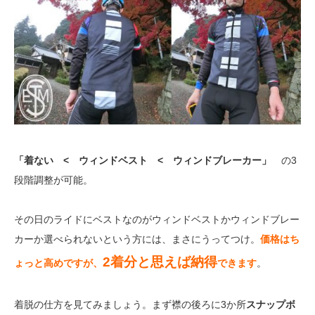
「着ない < ウィンドベスト < ウィンドブレーカー」
の3
段階調整が可能。
その日のライドにベストなのがウィンドベストかウィンドブレー
カーか選べられないという方には、まさにうってつけ。
価格はち
2着分と思えば納得
ょっと高めですが、
できます
。
着脱の仕方を見てみましょう。まず襟の後ろに3か所
スナップボ