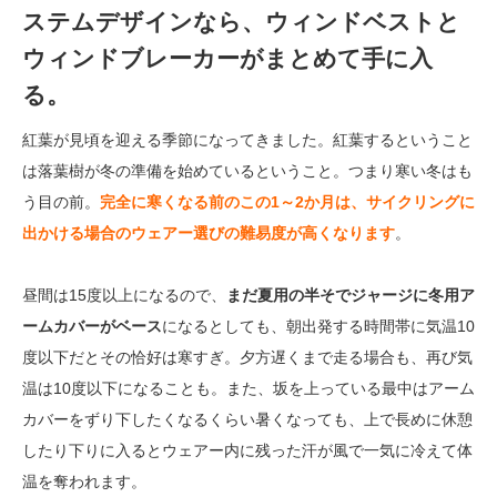
ステムデザインなら、ウィンドベストと
ウィンドブレーカーがまとめて手に入
る。
紅葉が見頃を迎える季節になってきました。紅葉するということ
は落葉樹が冬の準備を始めているということ。つまり寒い冬はも
う目の前。
完全に寒くなる前のこの1～2か月は、サイクリングに
出かける場合のウェアー選びの難易度が高くなります
。
昼間は15度以上になるので、
まだ夏用の半そでジャージに冬用ア
ームカバーがベース
になるとしても、朝出発する時間帯に気温10
度以下だとその恰好は寒すぎ。夕方遅くまで走る場合も、再び気
温は10度以下になることも。また、坂を上っている最中はアーム
カバーをずり下したくなるくらい暑くなっても、上で長めに休憩
したり下りに入るとウェアー内に残った汗が風で一気に冷えて体
温を奪われます。