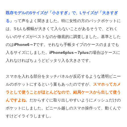
既存モデルのSサイズが「小さすぎ」で、Lサイズが「大きすぎ
る」
って声をよく聞きました。特に女性の方のバックポケットに
は、SもLも横幅が大きくて入らないことがあるそうで、どれく
らいのサイズがベストなのか徹底的に調査しました。基準とした
のは
iPhone6～7
です。それなら手帳タイプのケースのままでも
入るサイズにしました。
iPhone6plus～7plus
の場合はケースに
入れなければちょうどピッタリ入る大きさです。
スマホを入れる部分をタッチパネルが反応するような透明ビニー
ルのポケットにするという案もあったのですが、
スマホってカメ
ラとして使うことがほとんどなので、結局ケースから出して使う
んですよね
。だからすぐに取り出しやすいようにメッシュだけの
ポケットにしました。ビニール越しのスマホ操作って、動くんで
すけどイライラしますし。