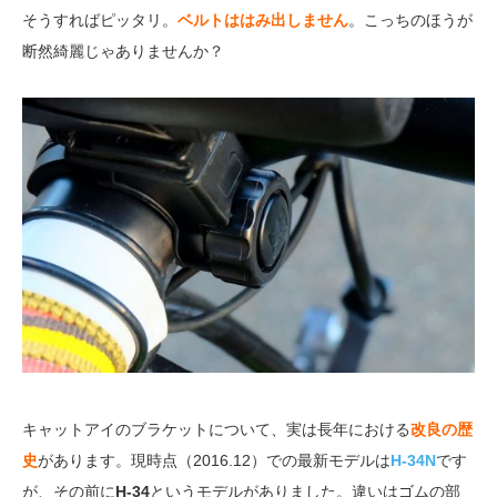
そうすればピッタリ。
ベルトははみ出しません
。こっちのほうが
断然綺麗じゃありませんか？
キャットアイのブラケットについて、実は長年における
改良の歴
史
があります。現時点（2016.12）での最新モデルは
H-34N
です
が、その前に
H-34
というモデルがありました。違いはゴムの部