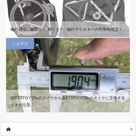
輪行袋は、縦型か？ 横型か？ 輪行マイスターの作業時間は？
メルマガ
旧ETRTOで25cのタイヤから新ETRTOで28cのタイヤに交換する
ときの注意…