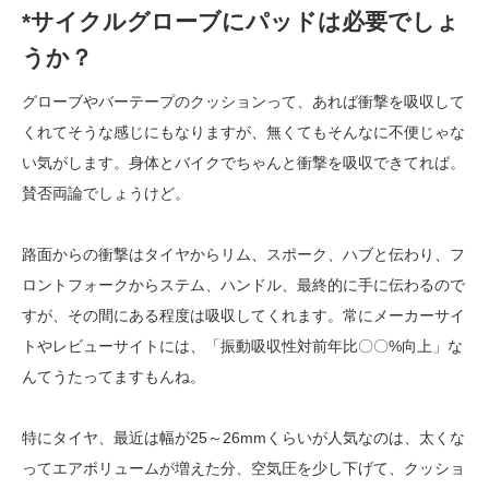
*サイクルグローブにパッドは必要でしょ
うか？
グローブやバーテープのクッションって、あれば衝撃を吸収して
くれてそうな感じにもなりますが、無くてもそんなに不便じゃな
い気がします。身体とバイクでちゃんと衝撃を吸収できてれば。
賛否両論でしょうけど。
路面からの衝撃はタイヤからリム、スポーク、ハブと伝わり、フ
ロントフォークからステム、ハンドル、最終的に手に伝わるので
すが、その間にある程度は吸収してくれます。常にメーカーサイ
トやレビューサイトには、「振動吸収性対前年比〇〇%向上」な
んてうたってますもんね。
特にタイヤ、最近は幅が25～26mmくらいが人気なのは、太くな
ってエアボリュームが増えた分、空気圧を少し下げて、クッショ