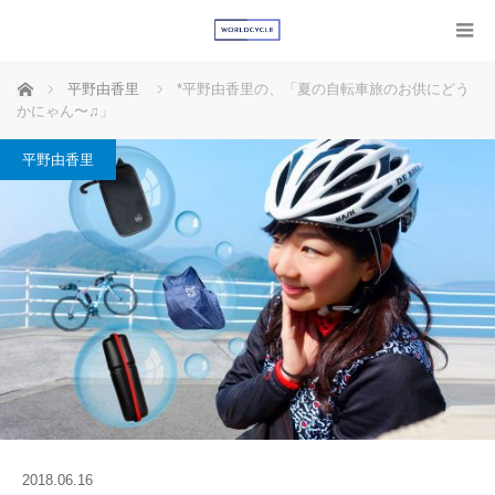
ホーム
平野由香里
*平野由香里の、「夏の自転車旅のお供にどう
かにゃん〜♫」
平野由香里
2018.06.16