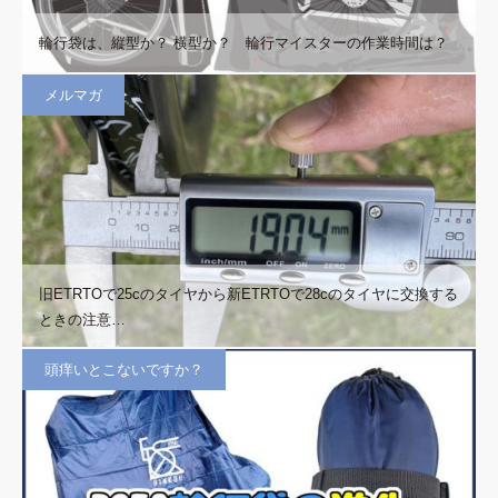
輪行袋は、縦型か？ 横型か？ 輪行マイスターの作業時間は？
メルマガ
旧ETRTOで25cのタイヤから新ETRTOで28cのタイヤに交換する
ときの注意…
頭痒いとこないですか？