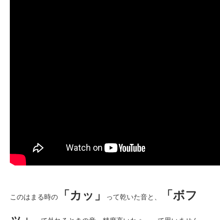
「カッ」
「ボフ
このはまる時の
って乾いた音と、
ッ」