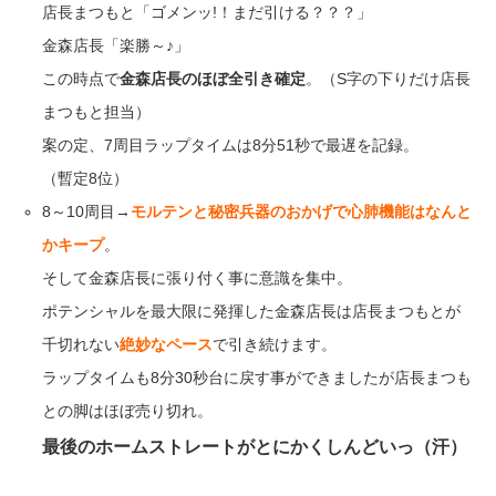
店長まつもと「ゴメンッ!！まだ引ける？？？」
金森店長「楽勝～♪」
この時点で
金森店長のほぼ全引き確定
。（S字の下りだけ店長
まつもと担当）
案の定、7周目ラップタイムは8分51秒で最遅を記録。
（暫定8位）
8～10周目→
モルテンと秘密兵器のおかげで心肺機能はなんと
かキープ
。
そして金森店長に張り付く事に意識を集中。
ポテンシャルを最大限に発揮した金森店長は店長まつもとが
千切れない
絶妙なペース
で引き続けます。
ラップタイムも8分30秒台に戻す事ができましたが店長まつも
との脚はほぼ売り切れ。
最後のホームストレートがとにかくしんどいっ（汗）