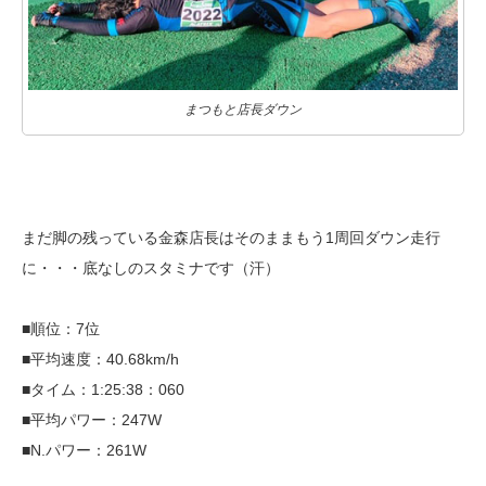
まつもと店長ダウン
まだ脚の残っている金森店長はそのままもう1周回ダウン走行
に・・・底なしのスタミナです（汗）
■順位：7位
■平均速度：40.68km/h
■タイム：1:25:38：060
■平均パワー：247W
■N.パワー：261W