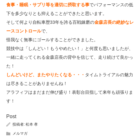
食事・睡眠・サプリ等を適切に摂取する事
でパフォーマンスの低
下を多少なりとも抑えることができたと思います。
そして何より自転車歴33年を誇る百戦錬磨の
金森店長の絶妙なレ
ースコントロール
で、
怪我なく無事にゴールすることができました。
競技中は「しんどい！もうやめたい！」と何度も思いましたが、
一緒に走ってくれる金森店長の背中を信じて、走り続けて良かっ
た！
しんどいけど、またやりたくなる・・・
タイムトライアルの魅力
は尽きることがありませんね！
アラフィフはまだまだ伸び盛り！表彰台目指して来年も頑張りま
す！
Post
投稿者:
松本 孝
メルマガ