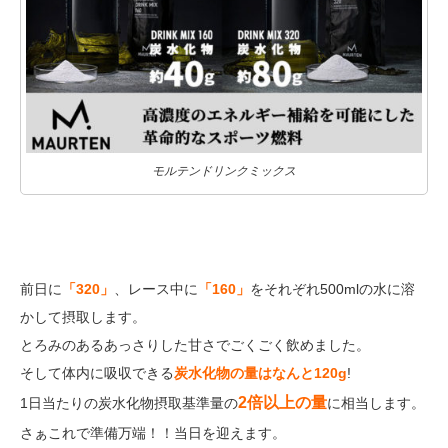
モルテンドリンクミックス
前日に
「320」
、レース中に
「160」
をそれぞれ500mlの水に溶
かして摂取します。
とろみのあるあっさりした甘さでごくごく飲めました。
そして体内に吸収できる
炭水化物の量はなんと120g
!
2倍以上の量
1日当たりの炭水化物摂取基準量の
に相当します。
さぁこれで準備万端！！当日を迎えます。