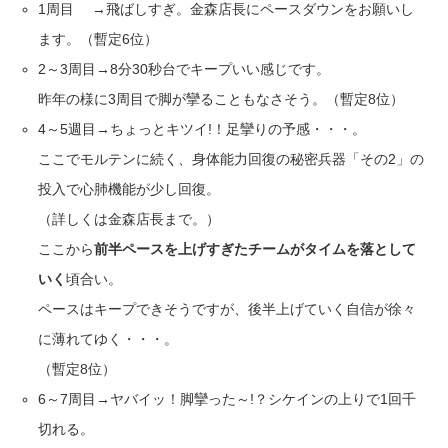
1周目 →飛ばしすぎ。金森店長にペースダウンをお願いし
ます。（暫定6位）
2～3周目→8分30秒台でキープいい感じです。
昨年の様に3周目で脚が攣ることもなさそう。（暫定8位）
4～5週目→ちょっとキツイ!！足攣りの予感・・・。
ここでモルテンに続く、身体能力回復の秘密兵器「その2」の
投入で心肺機能が少し回復。
（詳しくは金森店長まで。）
ここから
前半ペースを上げすぎたチームがタイムを落として
いく
頃合い。
ペースはキープできそうですが、後半上げていく自信が徐々
に薄れてゆく・・・。
（暫定8位）
6～7周目→ヤバイッ！脚攣った～!？シケインの上りで1回千
切れる。