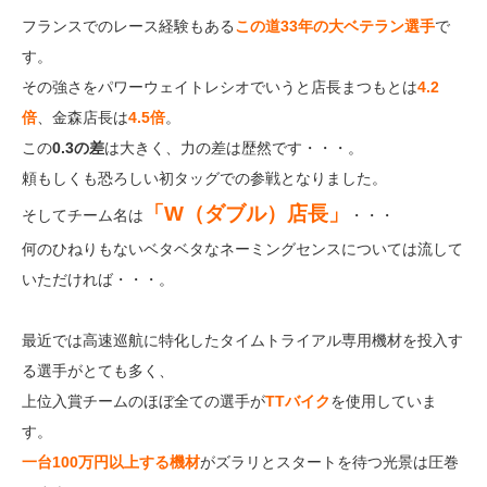
フランスでのレース経験もある
この道33年の大ベテラン選手
で
す。
その強さをパワーウェイトレシオでいうと店長まつもとは
4.2
倍
、金森店長は
4.5倍
。
この
0.3の差
は大きく、力の差は歴然です・・・。
頼もしくも恐ろしい初タッグでの参戦となりました。
「W（ダブル）店長」
そしてチーム名は
・・・
何のひねりもないベタベタなネーミングセンスについては流して
いただければ・・・。
最近では高速巡航に特化したタイムトライアル専用機材を投入す
る選手がとても多く、
上位入賞チームのほぼ全ての選手が
TTバイク
を使用していま
す。
一台100万円以上する機材
がズラリとスタートを待つ光景は圧巻