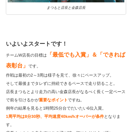
まつもと店長と金森店長
いよいよスタートです！
「最低でも入賞」＆「できれば
チームW店長の目標は
表彰台」
です。
作戦は最初の2～3周は様子を見て、徐々にペースアップ。
そして最後までタレずに持続できるペースで走り切ること。
店長まつもとより走力の高い金森店長がなるべく長く一定ペース
で前を引けるかが
重要なポイント
ですね。
例年の結果を見ると1時間25分台でだいたい6位入賞。
1周平均は8分30秒、平均速度40km/hオーバーが条件
となりま
す。