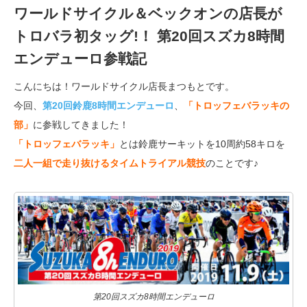
ワールドサイクル＆ベックオンの店長が
トロバラ初タッグ!！ 第20回スズカ8時間
エンデューロ参戦記
こんにちは！ワールドサイクル店長まつもとです。
今回、
第20回鈴鹿8時間エンデューロ
、
「トロッフェバラッキの
部」
に参戦してきました！
「トロッフェバラッキ」
とは鈴鹿サーキットを10周約58キロを
二人一組で走り抜けるタイムトライアル競技
のことです♪
第20回スズカ8時間エンデューロ