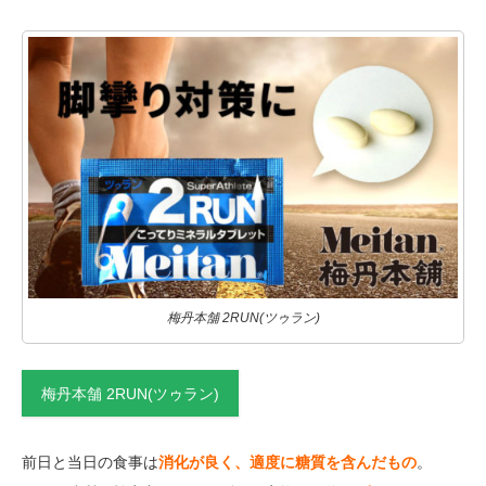
梅丹本舗 2RUN(ツゥラン)
梅丹本舗 2RUN(ツゥラン)
前日と当日の食事は
消化が良く、適度に糖質を含んだもの
。