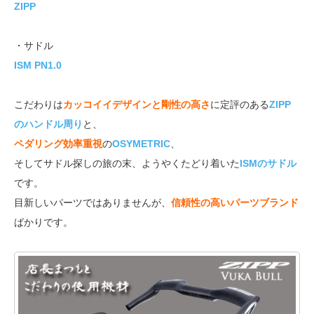
ZIPP
・サドル
ISM PN1.0
こだわりは
カッコイイデザインと剛性の高さ
に定評のある
ZIPP
のハンドル周り
と、
ペダリング効率重視
の
OSYMETRIC
、
そしてサドル探しの旅の末、ようやくたどり着いた
ISMのサドル
です。
目新しいパーツではありませんが、
信頼性の高いパーツブランド
ばかりです。