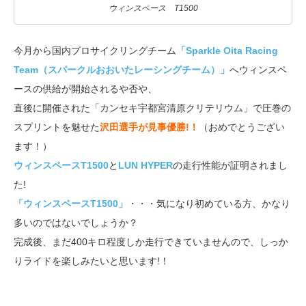
ウィンスペース T1500
今月から国内プロサイクリングチーム
「Sparkle Oita Racing
Team（スパークルおおいたレーシングチーム）」
へウィンスペ
ースの供給が開始されるや否や、
直後に開催された「カンセキ宇都宮清原クリテリウム」で圧巻の
スプリントを魅せた
沢田選手が見事優勝!！
（おめでとうござい
ます！）
ウィンスペースT1500
と
LUN HYPER
の走行性能が証明されまし
た!
「ウィンスペースT1500」
・・・気になり初めている方、かなり
多いのではないでしょうか？
完成後、まだ400キロ程度しか走行できていませんので、しっか
りライドを楽しみたいと思います!！