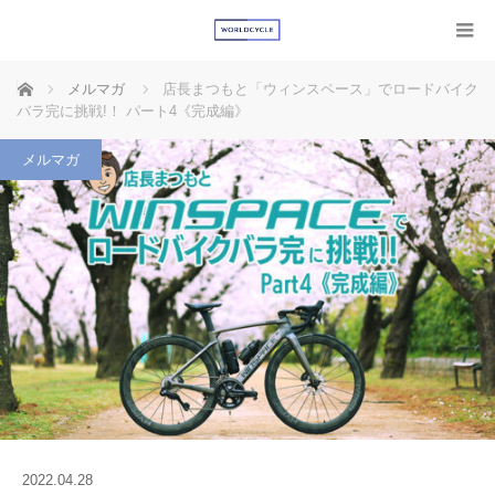
ホーム
メルマガ
店長まつもと「ウィンスペース」でロードバイク
バラ完に挑戦!！ パート4《完成編》
メルマガ
2022.04.28