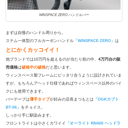
WINSPACE ZERO ハンドルバー
まずは自慢のハンドル周りから。
ステム一体型のフルカーボンハンドル
「WINSPACE ZERO」
は
とにかくカッコイイ！
他ブランドでは10万円を超えるのが当たり前の中、
4万円台の販
売価格
は
破格中の破格
だと思います。
ウィンスペース製フレームにピッタリ合うように設計されていま
すが、もちろんアヘッド仕様であればウィンスペース以外のバイ
クにも使用できます。
バーテープは
薄手タイプ
が好みの店長まつもとは
「OGKカブト
BT-06」
をチョイス。
しっかり手に馴染みます。
フロントライトは小さくカワイイ
「オーライト RN400 ヘッドラ