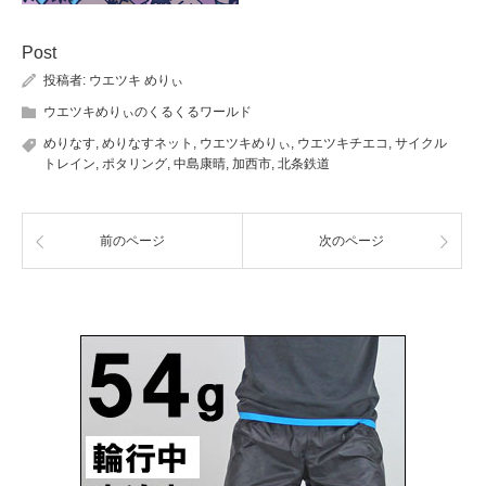
Post
投稿者:
ウエツキ めりぃ
ウエツキめりぃのくるくるワールド
めりなす
,
めりなすネット
,
ウエツキめりぃ
,
ウエツキチエコ
,
サイクル
トレイン
,
ポタリング
,
中島康晴
,
加西市
,
北条鉄道
前のページ
次のページ