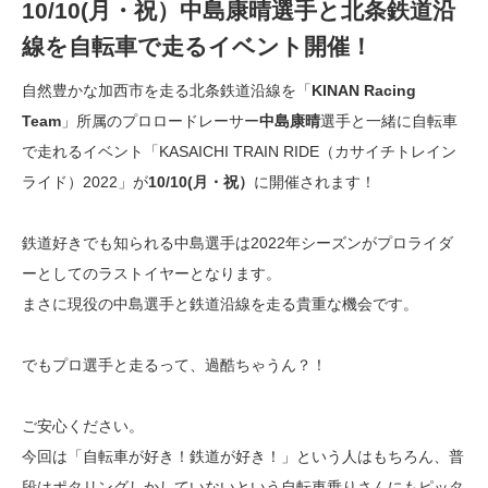
10/10(月・祝）中島康晴選手と北条鉄道沿
線を自転車で走るイベント開催！
自然豊かな加西市を走る北条鉄道沿線を「
KINAN Racing
Team
」所属のプロロードレーサー
中島康晴
選手と一緒に自転車
で走れるイベント「KASAICHI TRAIN RIDE（カサイチトレイン
ライド）2022」が
10/10(月・祝）
に開催されます！
鉄道好きでも知られる中島選手は2022年シーズンがプロライダ
ーとしてのラストイヤーとなります。
まさに現役の中島選手と鉄道沿線を走る貴重な機会です。
でもプロ選手と走るって、過酷ちゃうん？！
ご安心ください。
今回は「自転車が好き！鉄道が好き！」という人はもちろん、普
段はポタリングしかしていないという自転車乗りさんにもピッタ