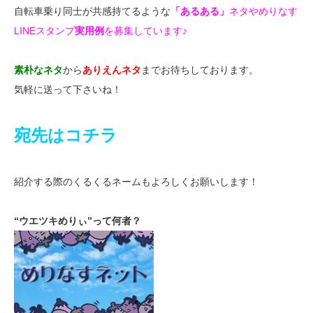
自転車乗り同士が共感持てるような
「あるある」
ネタやめりなす
LINEスタンプ
実用例
を募集しています♪
素朴なネタ
から
ありえんネタ
までお待ちしております。
気軽に送って下さいね！
宛先はコチラ
紹介する際のくるくるネームもよろしくお願いします！
“ウエツキめりぃ”って何者？