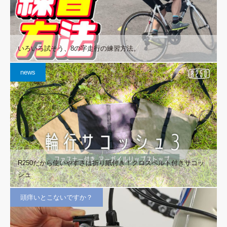
いろいろ試そう、8の字走行の練習方法。
news
R250だから使いやすさは折り紙付き！クロスベルト付きサコッ
シュ
頭痒いとこないですか？