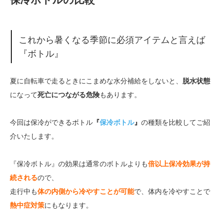
これから暑くなる季節に必須アイテムと言えば
『ボトル』
夏に自転車で走るときにこまめな水分補給をしないと、
脱水状態
になって
死亡につながる危険
もあります。
今回は保冷ができるボトル
『
保冷ボトル
』
の種類を比較してご紹
介いたします。
『保冷ボトル』の効果は通常のボトルよりも
倍以上保冷効果が持
続される
ので、
走行中も
体の内側から冷やすことが可能
で、体内を冷やすことで
熱中症対策
にもなります。