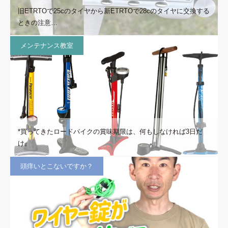
旧ETRTOで25cのタイヤから新ETRTOで28cのタイヤに交換する
ときの注意…
メンテナンス教室
*買ってきたロードバイクの賞味期限は、何もしなければ3日だ
け。
頭痒いとこないですか？