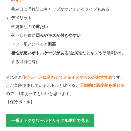
やすい
呑み口に汚れ防止キャップがついているタイプもある
デメリット
金属製なので
重たい
落下した際に
凹みやキズが付きやすい
ソフト系と比べると
割高
相性が悪いボトルケージがある
(金属性だとキズや塗装剥がれ
する可能性有)
それぞれ
使うシーンに合わせてチョイスするのがおすすめ
です。
ただ普段使用しているボトルと比べると
圧倒的に温度差を感じる
ので、1本あってもいいと思います。
【保冷ボトル】
一番オトクなワールドサイクル本店で見る