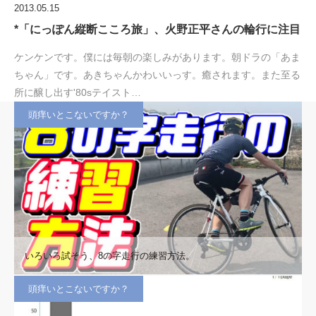
2013.05.15
*「にっぽん縦断こころ旅」、火野正平さんの輪行に注目
ケンケンです。僕には毎朝の楽しみがあります。朝ドラの「あま
ちゃん」です。あきちゃんかわいいっす。癒されます。また至る
所に醸し出す'80sテイスト…
頭痒いとこないですか？
いろいろ試そう、8の字走行の練習方法。
頭痒いとこないですか？