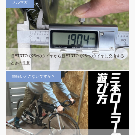
メルマガ
旧ETRTOで25cのタイヤから新ETRTOで28cのタイヤに交換する
ときの注意…
頭痒いとこないですか？