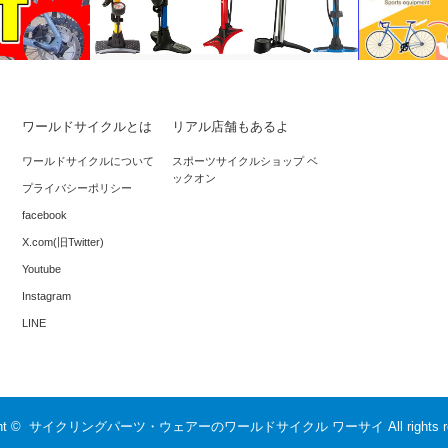
ワールドサイクルとは
リアル店舗もあるよ
ムアタック
*買ってきたロードバイクの賞味期限
*その輪行
ワールドサイクルについて
スポーツサイクルショップ ベ
は、何もしなければ3日だけ。
ックオン
のが大人で
プライバシーポリシー
ルについ…
facebook
X.com(旧Twitter)
Youtube
Instagram
LINE
ght ©
サイクリングパーツ・ウェアーのワールドサイクル ワーサイ
All rights 