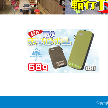
*ディスクブレーキ輪行タイ
5/20の輪行講座は、初の京都で開催しま
す。
Copyri