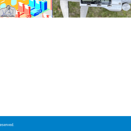
、ダメですよ。ルールを守る
旧ETRTOで25cのタイヤから新ETRTO
す。新幹線の新しい輪行ルー
で28cのタイヤに交換するときの注意…
reserved.