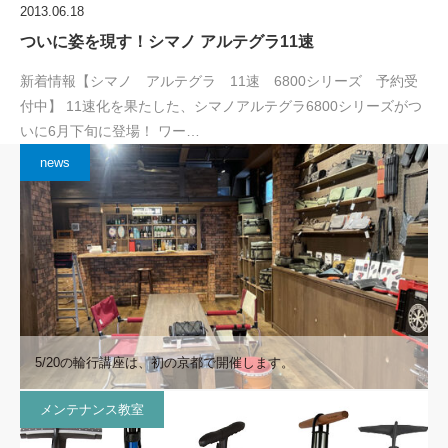
2013.06.18
ついに姿を現す！シマノ アルテグラ11速
新着情報【シマノ アルテグラ 11速 6800シリーズ 予約受
付中】 11速化を果たした、シマノアルテグラ6800シリーズがつ
いに6月下旬に登場！ ワー…
news
5/20の輪行講座は、初の京都で開催します。
メンテナンス教室