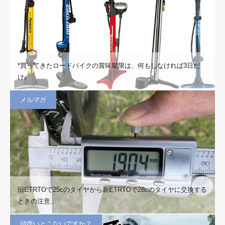
*買ってきたロードバイクの賞味期限は、何もしなければ3日だ
け。
メルマガ
旧ETRTOで25cのタイヤから新ETRTOで28cのタイヤに交換する
ときの注意…
頭痒いとこないですか？