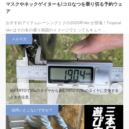
マスクやネックゲイターも!コロなつを乗り切る予約ウェ
ア
おすすめアイテムレーシングミクの2020年Ver.が登場！Tropical
Ver.はその名の通り南国のイメージでとってもキュー…
メルマガ
旧ETRTOで25cのタイヤから新ETRTOで28cのタイヤに交換する
ときの注意…
頭痒いとこないですか？