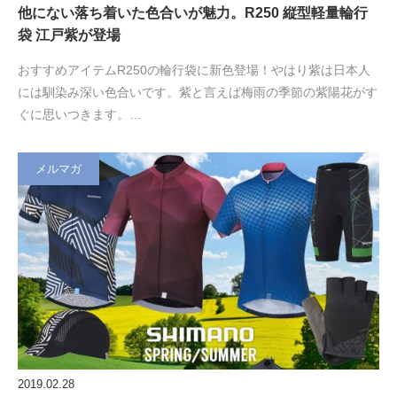
他にない落ち着いた色合いが魅力。R250 縦型軽量輪行
袋 江戸紫が登場
おすすめアイテムR250の輪行袋に新色登場！やはり紫は日本人
には馴染み深い色合いです。紫と言えば梅雨の季節の紫陽花がす
ぐに思いつきます。…
メルマガ
2019.02.28