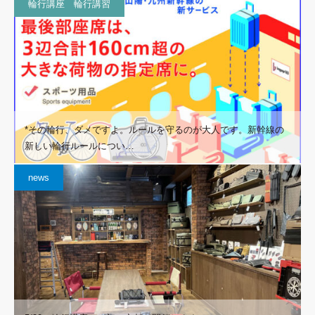
輪行講座 輪行講習
*その輪行、ダメですよ。ルールを守るのが大人です。新幹線の
新しい輪行ルールについ…
news