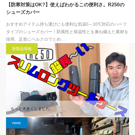
【防寒対策はOK?】使えばわかるこの便利さ。R250の
シューズカバー
おすすめアイテム持ち運びにも便利な気温5～10℃対応のハーフ
タイプのシューズカバー！防風性と保温性とを兼ね備えた素材を
採用、足首にベルクロでとめ…
新製品情報
もっと大きくしました。
news