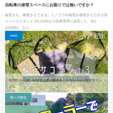
自転車の保管スペースにお困りでは無いですか？
縦置きも、横置きもできる。ミノウラの縦置き横置きもできる省
スペーススタンド DS-2100を小径車専用に改良した「DS-
2100MV」なら、…
news
R250だから使いやすさは折り紙付き！クロスベルト付きサコッ
シュ
乗り方教室