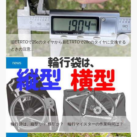
旧ETRTOで25cのタイヤから新ETRTOで28cのタイヤに交換する
ときの注意…
news
輪行袋は、縦型か？ 横型か？ 輪行マイスターの作業時間は？