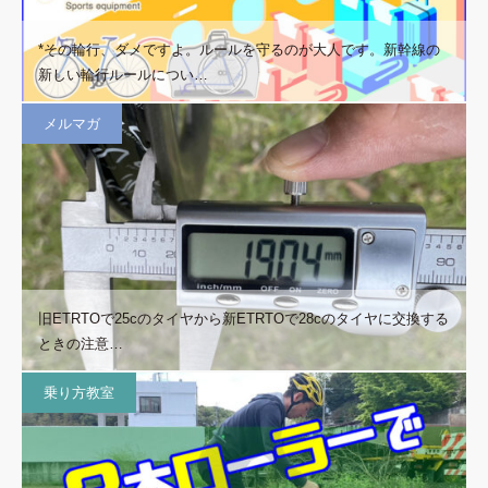
*その輪行、ダメですよ。ルールを守るのが大人です。新幹線の
新しい輪行ルールについ…
メルマガ
旧ETRTOで25cのタイヤから新ETRTOで28cのタイヤに交換する
ときの注意…
乗り方教室