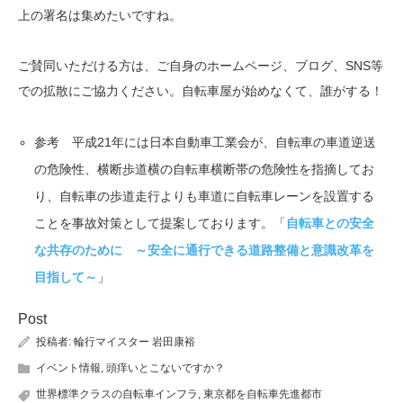
上の署名は集めたいですね。
ご賛同いただける方は、ご自身のホームページ、ブログ、SNS等
での拡散にご協力ください。自転車屋が始めなくて、誰がする！
参考 平成21年には日本自動車工業会が、自転車の車道逆送
の危険性、横断歩道横の自転車横断帯の危険性を指摘してお
り、自転車の歩道走行よりも車道に自転車レーンを設置する
ことを事故対策として提案しております。「
自転車との安全
な共存のために ～安全に通行できる道路整備と意識改革を
目指して～
」
Post
投稿者:
輪行マイスター 岩田康裕
イベント情報
,
頭痒いとこないですか？
世界標準クラスの自転車インフラ
,
東京都を自転車先進都市