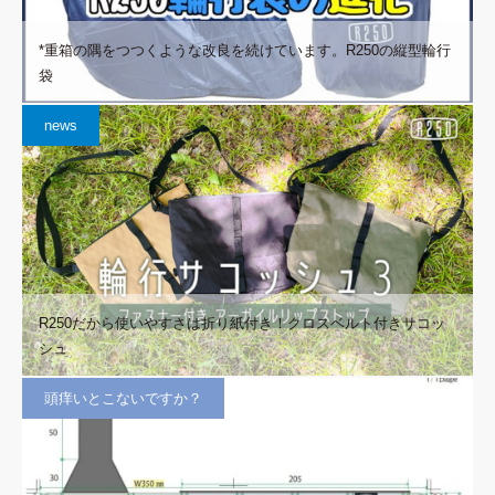
*重箱の隅をつつくような改良を続けています。R250の縦型輪行
袋
news
R250だから使いやすさは折り紙付き！クロスベルト付きサコッ
シュ
頭痒いとこないですか？