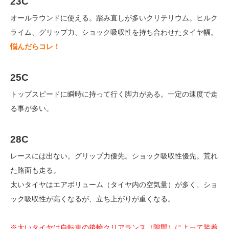
23C
オールラウンドに使える。踏み直しが多いクリテリウム。ヒルク
ライム、グリップ力、ショック吸収性を持ち合わせたタイヤ幅。
悩んだらコレ！
25C
トップスピードに瞬時に持って行く脚力がある。一定の速度で走
る事が多い。
28C
レースには出ない。グリップ力優先。ショック吸収性優先。荒れ
た路面も走る。
太いタイヤはエアボリューム（タイヤ内の空気量）が多く、ショ
ック吸収性が高くなるが、立ち上がりが重くなる。
※太いタイヤは自転車の後輪クリアランス（隙間）によって装着