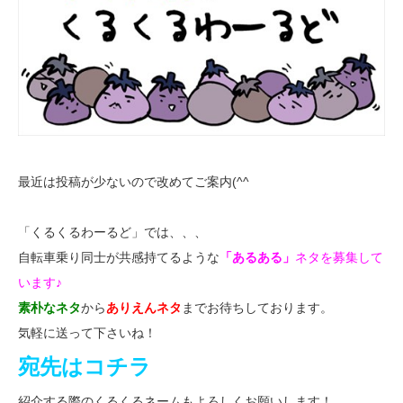
最近は投稿が少ないので改めてご案内(^^ゞ
「くるくるわーるど」では、、、
自転車乗り同士が共感持てるような
「あるある」
ネタを募集して
います♪
素朴なネタ
から
ありえんネタ
までお待ちしております。
気軽に送って下さいね！
宛先はコチラ
紹介する際のくるくるネームもよろしくお願いします！