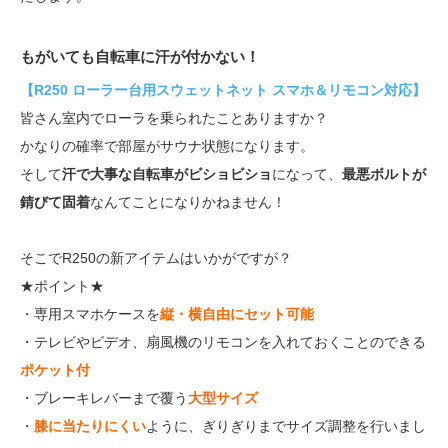
もがいても自転車に汗が付かない！
【R250 ローラー台用スウェットネット スマホ＆リモコン対応】
皆さん室内でローラを乗られたことありますか？
かなりの確率で部屋がサウナ状態になります。
そして
汗で大事な自転車がビショビショ
になって、
最悪ボルトが
錆びて固着
なんてことになりかねません！
そこでR250の新アイテムはいかがですが？
★ポイント★
・専用スマホケースを
縦・横自由にセット可能
・テレビやビデオ、扇風機のリモコンを入れておくことのできる
ポケット付
・ブレーキレバーまで覆う
大型サイズ
・
膝に当たりにくい
ように、ぎりぎりまでサイズ調整を行いまし