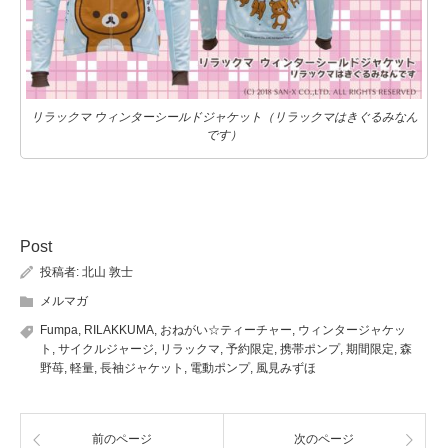
リラックマ ウィンターシールドジャケット（リラックマはきぐるみなん
です）
Post
投稿者:
北山 敦士
メルマガ
Fumpa
,
RILAKKUMA
,
おねがい☆ティーチャー
,
ウィンタージャケッ
ト
,
サイクルジャージ
,
リラックマ
,
予約限定
,
携帯ポンプ
,
期間限定
,
森
野苺
,
軽量
,
長袖ジャケット
,
電動ポンプ
,
風見みずほ
前のページ
次のページ