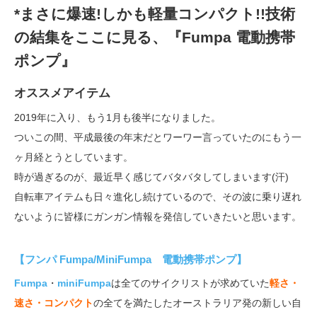
*まさに爆速!しかも軽量コンパクト!!技術
の結集をここに見る、『Fumpa 電動携帯
ポンプ』
オススメアイテム
2019年に入り、もう1月も後半になりました。
ついこの間、平成最後の年末だとワーワー言っていたのにもう一
ヶ月経とうとしています。
時が過ぎるのが、最近早く感じてバタバタしてしまいます(汗)
自転車アイテムも日々進化し続けているので、その波に乗り遅れ
ないように皆様にガンガン情報を発信していきたいと思います。
【フンパ Fumpa/MiniFumpa 電動携帯ポンプ】
Fumpa
・
miniFumpa
は全てのサイクリストが求めていた
軽さ・
速さ・コンパクト
の全てを満たしたオーストラリア発の新しい自