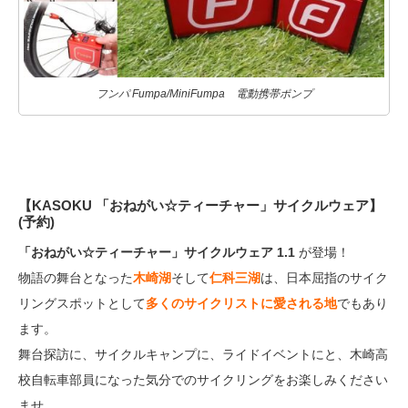
フンパ Fumpa/MiniFumpa 電動携帯ポンプ
【KASOKU 「おねがい☆ティーチャー」サイクルウェア】
(予約)
「おねがい☆ティーチャー」サイクルウェア 1.1
が登場！
物語の舞台となった
木崎湖
そして
仁科三湖
は、日本屈指のサイク
リングスポットとして
多くのサイクリストに愛される地
でもあり
ます。
舞台探訪に、サイクルキャンプに、ライドイベントにと、木崎高
校自転車部員になった気分でのサイクリングをお楽しみください
ませ。