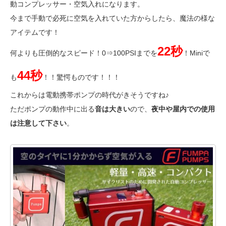
動コンプレッサー・空気入れになります。
今まで手動で必死に空気を入れていた方からしたら、魔法の様な
アイテムです！
22秒
何よりも圧倒的なスピード！0⇒100PSIまでを
！Miniで
44秒
も
！！驚愕ものです！！！
これからは電動携帯ポンプの時代がきそうですね♪
ただポンプの動作中に出る
音は大きい
ので、
夜中や屋内での使用
は注意して下さい
。