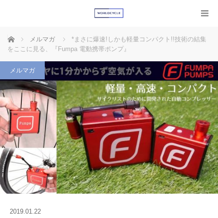
ホーム
メルマガ
*まさに爆速!しかも軽量コンパクト!!技術の結集
をここに見る、『Fumpa 電動携帯ポンプ』
メルマガ
2019.01.22