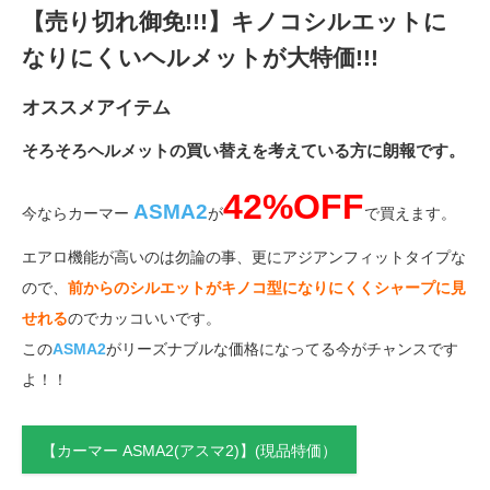
【売り切れ御免!!!】キノコシルエットに
なりにくいヘルメットが大特価!!!
オススメアイテム
そろそろヘルメットの買い替えを考えている方に朗報です。
42%OFF
ASMA2
今ならカーマー
が
で買えます。
エアロ機能が高いのは勿論の事、更にアジアンフィットタイプな
ので、
前からのシルエットがキノコ型になりにくくシャープに見
せれる
のでカッコいいです。
この
ASMA2
がリーズナブルな価格になってる今がチャンスです
よ！！
【カーマー ASMA2(アスマ2)】(現品特価）