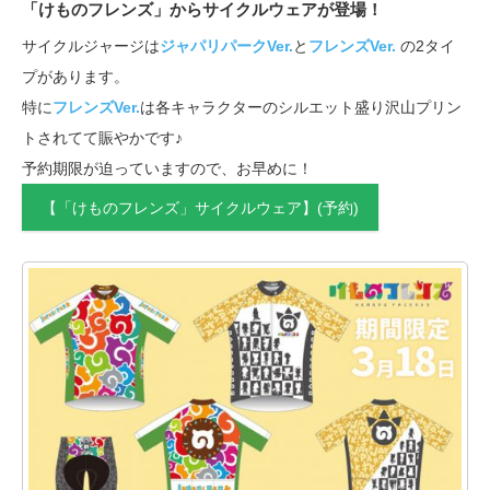
「けものフレンズ」からサイクルウェアが登場！
サイクルジャージは
ジャパリパークVer.
と
フレンズVer.
の2タイ
プがあります。
特に
フレンズVer.
は各キャラクターのシルエット盛り沢山プリン
トされてて賑やかです♪
予約期限が迫っていますので、お早めに！
【「けものフレンズ」サイクルウェア】(予約)