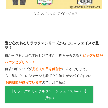
「けものフレンズ」サイクルウェア
遊び心のあるリラックマシリーズからにゅ～フェイスが登
場！
前から見ると単色で寂しげですが、後ろから見ると
ビッグな顔が
ババンとプリント！
前後のギャップが
見る人の目を釘付け
にするでしょう。
もし集団でこのジャージを着てたら迫力がヤバイですね♪
予約期限が迫っています
ので、お早めに！
【リラックマ サイクルジャージ フェイス Ver.2.0】
(予約)