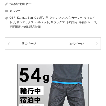
投稿者:
北山 敦士
メルマガ
GSR
,
Karmar
,
San-X
,
お買い得
,
けものフレンズ
,
カーマー
,
キイロイ
トリ
,
サンエックス
,
ヘルメット
,
リラックマ
,
予約限定
,
半袖ジャージ
,
期間限定
,
特価
,
現品特価
前のページ
次のページ