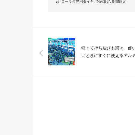
台
,
ローラ台専用タイヤ
,
予約限定
,
期間限定
軽くて持ち運びも楽々。使
いときにすぐに使えるアル
タンド