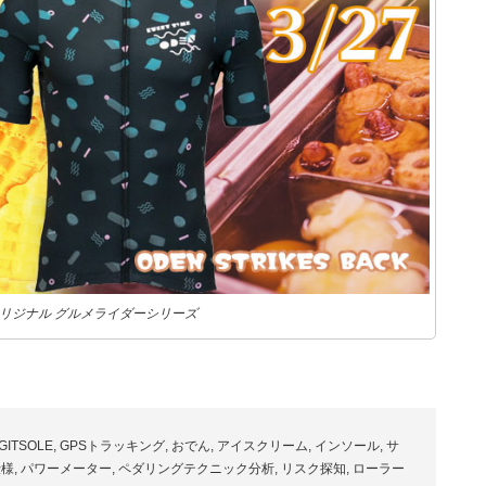
Tオリジナル グルメライダーシリーズ
GITSOLE
,
GPSトラッキング
,
おでん
,
アイスクリーム
,
インソール
,
サ
仕様
,
パワーメーター
,
ペダリングテクニック分析
,
リスク探知
,
ローラー