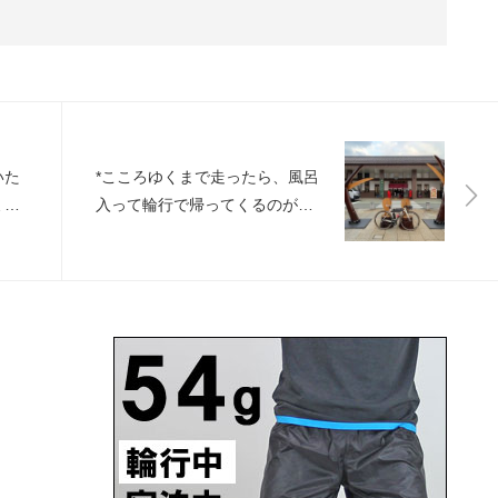
いた
*こころゆくまで走ったら、風呂
ミス
入って輪行で帰ってくるのが最
高。