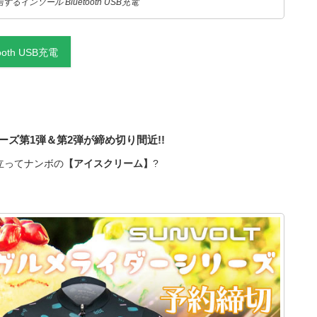
るインソール Bluetooth USB充電
th USB充電
ーズ第1弾＆第2弾が締め切り間近!!
立ってナンボの
【アイスクリーム】
?