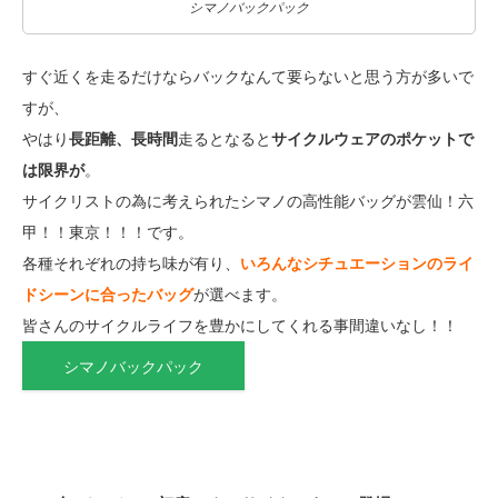
シマノバックパック
すぐ近くを走るだけならバックなんて要らないと思う方が多いで
すが、
やはり
長距離、長時間
走るとなると
サイクルウェアのポケットで
は限界が
。
サイクリストの為に考えられたシマノの高性能バッグが雲仙！六
甲！！東京！！！です。
各種それぞれの持ち味が有り、
いろんなシチュエーションのライ
ドシーンに合ったバッグ
が選べます。
皆さんのサイクルライフを豊かにしてくれる事間違いなし！！
シマノバックパック