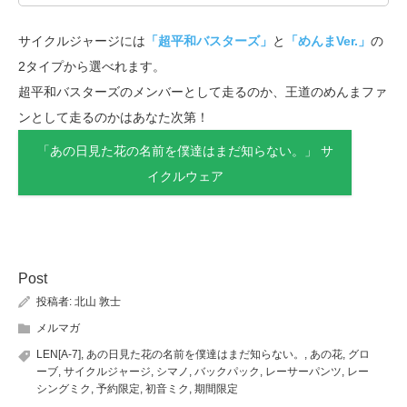
サイクルジャージには
「超平和バスターズ」
と
「めんまVer.」
の
2タイプから選べれます。
超平和バスターズのメンバーとして走るのか、王道のめんまファ
ンとして走るのかはあなた次第！
「あの日見た花の名前を僕達はまだ知らない。」 サ
イクルウェア
Post
投稿者:
北山 敦士
メルマガ
LEN[A-7]
,
あの日見た花の名前を僕達はまだ知らない。
,
あの花
,
グロ
ーブ
,
サイクルジャージ
,
シマノ
,
バックパック
,
レーサーパンツ
,
レー
シングミク
,
予約限定
,
初音ミク
,
期間限定